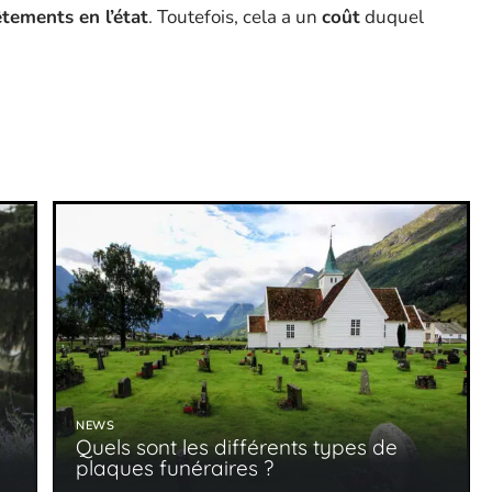
tements en l’état
. Toutefois, cela a un
coût
duquel
NEWS
s
Quels sont les différents types de
plaques funéraires ?