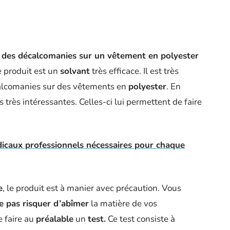
r
de
s
décalcomanies sur un vêtement en polyester
e produit est un
solvant
très efficace. Il est très
écalcomanies sur des vêtements en
polyester
. En
s très intéressantes. Celles-ci lui permettent de faire
caux professionnels nécessaires pour chaque
e
, le produit est à manier avec précaution. Vous
 pas risquer d’abîmer
la matière de vos
e faire au
préalable
un
test.
Ce test consiste à