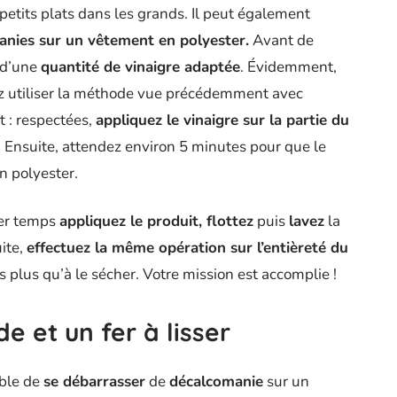
 petits plats dans les grands. Il peut également
anies sur un vêtement en polyester.
Avant de
s d’une
quantité de vinaigre adaptée
. Évidemment,
ez utiliser la méthode vue précédemment avec
t : respectées,
applique
z
le vinaigre sur la partie du
. Ensuite, attendez environ 5 minutes pour que le
n polyester.
ier temps
appliquez le produit, flottez
puis
lave
z
la
uite,
effectuez la même opération sur l’entièreté du
s plus qu’à le sécher. Votre mission est accomplie !
de et un fer à lisser
ible de
se débarrasser
de
décalcomanie
sur un