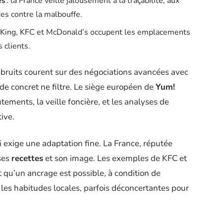
es
: la France veille jalousement à la traçabilité, aux
es contre la malbouffe.
 King, KFC et McDonald’s occupent les emplacements
s clients.
s bruits courent sur des négociations avancées avec
de concret ne filtre. Le siège européen de
Yum!
tements, la veille foncière, et les analyses de
ive.
i exige une adaptation fine. La France, réputée
 ses
recettes
et son image. Les exemples de KFC et
 qu’un ancrage est possible, à condition de
 les habitudes locales, parfois déconcertantes pour